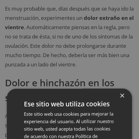
Es muy probable que, días después que se haya ido la
menstruación, experimentes un
dolor extraño
en el
vientre
. Automáticamente piensas en la regla, pero
no se trata de ésta, si no de uno de los síntomas de la
ovulación. Este dolor no debe prolongarse durante
mucho tiempo. De hecho, debería ser más bien una
punzada a un lado del vientre.
Dolor e hinchazón en los
×
senos
Ese sitio web utiliza cookies
Este sitio web usa cookies para mejorar la
Aunque no se presenten en todas las mujeres, este
experiencia del usuario. Al utilizar nuestro
síntoma de la ovulación es unos de los más
sitio web, usted acepta todas las cookies
perceptibles. Al llegar los días más fértiles, muchas
de acuerdo con nuestra Política de