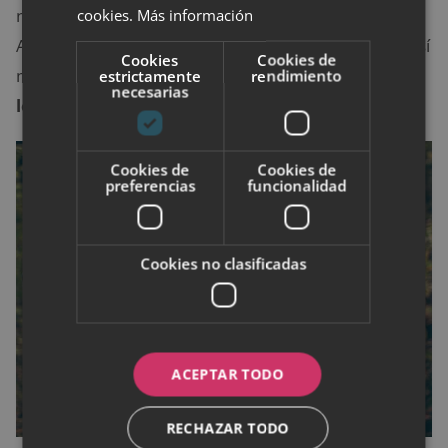
cookies.
Más información
notan un aumento en el tamaño de sus senos.
Además, estos adquieren una posición más rígida. Así
Cookies
Cookies de
mismo, hay quienes manifiestan presentar
dolor en
estrictamente
rendimiento
necesarias
los senos
antes, durante y después de la ovulación.
Cookies de
Cookies de
preferencias
funcionalidad
Cookies no clasificadas
ACEPTAR TODO
RECHAZAR TODO