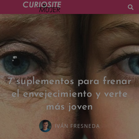
7 suplementos para frenar
el envejecimiento y verte
más joven
IVÁN FRESNEDA