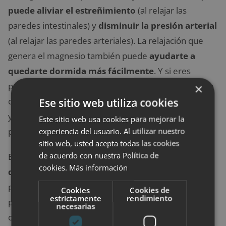
puede aliviar el estreñimiento
(al relajar las
paredes intestinales) y
disminuir la presión arterial
(al relajar las paredes arteriales). La relajación que
genera el magnesio también puede
ayudarte a
quedarte dormida más fácilmente
. Y si eres
propensa a los calambres musculares, normalmente
×
corresponde a una señal de que te falta el magnesio,
Ese sitio web utiliza cookies
y es un problema que el suplemento de magnesio
Este sitio web usa cookies para mejorar la
puede remediar.
experiencia del usuario. Al utilizar nuestro
sitio web, usted acepta todas las cookies
de acuerdo con nuestra Política de
El magnesio también
ayuda a tu cuerpo a
cookies.
Más información
desintoxicarse.
Ayuda a eliminar toxinas y metales
pesados. Al igual que con otros nutrientes clave,
Cookies
Cookies de
estrictamente
rendimiento
puede ser difícil obtener suficiente magnesio solo
necesarias
con la dieta. Algunos estudios estiman que hasta el