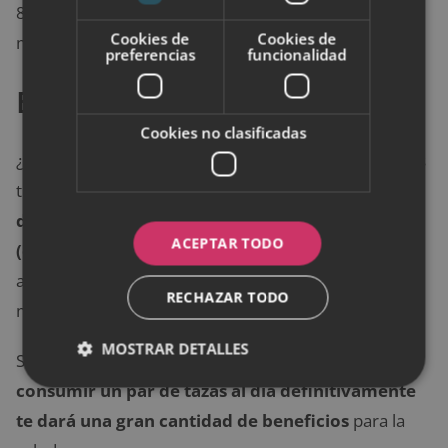
80 por ciento de las personas tienen deficiencia de
Cookies de
Cookies de
magnesio.
preferencias
funcionalidad
Extracto de té verde
Cookies no clasificadas
¿Alguna vez te has preguntado por qué los japoneses
tienden a vivir tanto? Una razón puede ser porque
su
dieta incorpora un montón de pescado fresco
ACEPTAR TODO
(omega-3) y
té verde
.
Este último contiene un
antioxidante súper potente que puede prevenir
RECHAZAR TODO
muchas enfermedades, incluido el cáncer.
MOSTRAR DETALLES
Si bien puede o no funcionar si se usa tópicamente,
consumir un par de tazas al día definitivamente
te dará una gran cantidad de beneficios
para la