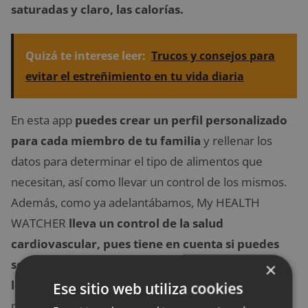
saturadas y claro, las calorías.
Quizá te interese leer:
Trucos y consejos para
evitar el estreñimiento en tu vida diaria
En esta app
puedes crear un perfil personalizado
para cada miembro de tu familia
y rellenar los
datos para determinar el tipo de alimentos que
necesitan, así como llevar un control de los mismos.
Además, como ya adelantábamos, My HEALTH
WATCHER
lleva un control de la salud
cardiovascular, pues tiene en cuenta si puedes
ser propensa a algún problema y te recomienda
×
los productos que deberías consumir.
También
Ese sitio web utiliza cookies
puedes guardar en la aplicación tus alergias e