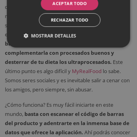
ACEPTAR TODO
disponible también para los sistemas operativos del
momento.
Realfooding
significa comer de verdad,
RECHAZAR TODO
saber qué de lo que consumes es comida real y cuál
es ultraprocesada. La aplicación se rige por 3 reglas:
MOSTRAR DETALLES
basar la alimentación en comida real,
complementarla con procesados buenos y
desterrar de tu dieta los ultraprocesados.
Este
último punto es algo difícil y
MyRealFood
lo sabe.
Somos seres sociales y es inevitable salir a cenar con
los amigos, pero siempre, sin abusar.
¿Cómo funciona? Es muy fácil iniciarte en este
mundo,
basta con escanear el código de barras
del producto y adentrarte en la inmensa base de
datos que ofrece la aplicación.
Ahí podrás conocer