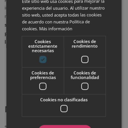
Este sitio web usa cookies para mejorar la
intolerancias para que te ayude a escoger los
experiencia del usuario. Al utilizar nuestro
sitio web, usted acepta todas las cookies
mejores alimentos para ti, ya que
cuenta con un
de acuerdo con nuestra Política de
semáforo que te ayuda a escoger los mejores
cookies.
Más información
productos que no pongan en riesgo ni tu salud ni
Cookies
Cookies de
la de tu familia.
estrictamente
rendimiento
necesarias
Cookies de
Cookies de
preferencias
funcionalidad
Cookies no clasificadas
MyRealFood
«
Únete al realfooding
» es el lema de esta aplicación