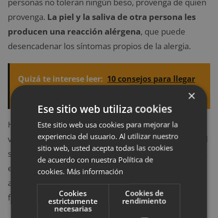
personas no toleran ningún beso, provenga de quien
provenga.
La piel y la saliva de otra persona les
producen una reacción alérgena
, que puede
desencadenar los síntomas propios de la alergia.
Quizá te interese leer:
10 consejos para llegar
×
al bienestar emocional de forma sencilla
Ese sitio web utiliza cookies
Hay muchas alergias extrañas como las que hemos
Este sitio web usa cookies para mejorar la
experiencia del usuario. Al utilizar nuestro
visto, como por ejemplo, también existen la alergia al
sitio web, usted acepta todas las cookies
semen o la alergia al sol. Todas las personas estamos
de acuerdo con nuestra Política de
expuestas a desarrollar algún tipo de alergia rara,
cookies.
Más información
aunque afortunadamente son bastante poco
Cookies
Cookies de
frecuentes.
estrictamente
rendimiento
necesarias