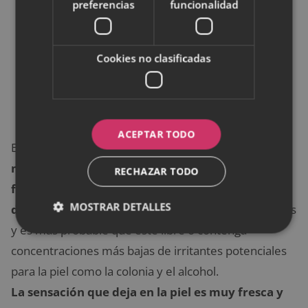
preferencias
funcionalidad
pigmentos. Funciona con todo tipo de
máscaras de pestañas, incluso con las
resistentes al agua.
Cookies no clasificadas
Para el rostro, humedecemos el algodón
en agua micelar y la pasamos suavemente
por la piel.
ACEPTAR TODO
EL principal beneficio del agua miscelar es
que es
mucho más suave para la piel que las toallitas
RECHAZAR TODO
faciales y otros tipos de productos
MOSTRAR DETALLES
desmaquillantes.
Contiene ingredientes más suaves
y es más probable que esté libre o contenga
concentraciones más bajas de irritantes potenciales
para la piel como la colonia y el alcohol.
La sensación que deja en la piel es muy fresca y