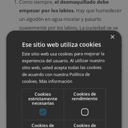
Como siempre,
el desmaquillado debe
empezar por los labios.
Hay que humedecer
un algodón en agua micelar y pasarlo
suavemente por los labios. La suciedad se va
×
quedando en el algodón sin necesidad de
Ese sitio web utiliza cookies
frotar, incluso con aquellos labiales resistentes
al agua.
Este sitio web usa cookies para mejorar la
experiencia del usuario. Al utilizar nuestro
Seguimos con los ojos:
Pasamos un algodón
sitio web, usted acepta todas las cookies
humedecido en agua micelar por la sombra de
de acuerdo con nuestra Política de
ojos de forma suave. El color desaparece por
cookies.
Más información
completo en un par de pasadas.
Cookies
Cookies de
Después,
para la máscara de pestañas y el
estrictamente
rendimiento
necesarias
lápiz de ojos, solo hay que dar ligeros
toques con un algodón humedecido
en
agua micelar y para que el algodón atrape los
Cookies de
Cookies de