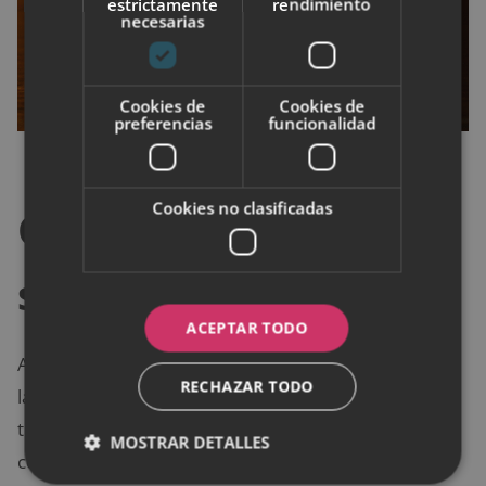
estrictamente
rendimiento
necesarias
Cookies de
Cookies de
preferencias
funcionalidad
Cookies no clasificadas
Cómo elegir perfume
según la temporada
ACEPTAR TODO
Además de la personalidad, otro factor importante a
RECHAZAR TODO
la hora de elegir un
perfume perfecto
es la
temporada del año. Las fragancias pueden
MOSTRAR DETALLES
comportarse de manera diferente dependiendo del