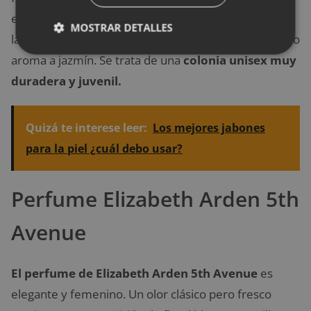
el día a día. Entre sus ingredientes destacan el limón,
MOSTRAR DETALLES
la piña, la mandarina o la papaya, además de un ligero
aroma a jazmín. Se trata de una
colonia unisex muy
duradera y juvenil.
Quizá te interese leer:
Los mejores jabones
para la piel ¿cuál debo usar?
Perfume Elizabeth Arden 5th
Avenue
El perfume de Elizabeth Arden 5th Avenue
es
elegante y femenino. Un olor clásico pero fresco