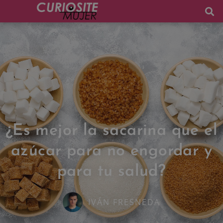
¿Es mejor la sacarina que el
azúcar para no engordar y
para tu salud?
IVÁN FRESNEDA