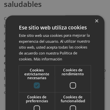
saludables
Con las salsa y el picoteo que acompaña las
×
barbacoas pasa un poco como con la bebida: si te
Ese sitio web utiliza cookies
restringes en el plato fuerte pero te abandonas a las
Este sitio web usa cookies para mejorar la
calorías en el resto de elementos, tu esfuerzo será
experiencia del usuario. Al utilizar nuestro
sitio web, usted acepta todas las cookies
en vano. Por ello, lo más aconsejable es que
de acuerdo con nuestra Política de
adereces tus carnes con limón o con vinagreta
cookies.
Más información
casera
en lugar de con ketchup, mayonesa o salsa
Cookies
Cookies de
barbacoa. Y, en vez de tomar embutidos, ensaladilla o
estrictamente
rendimiento
patatas como entrante, apuesta por otros platos más
necesarias
saludables como el guacamole o el hummus con
crudités.
Cookies de
Cookies de
preferencias
funcionalidad