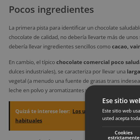
Pocos ingredientes
La primera pista para identificar un chocolate saludabl
chocolate de calidad, no debería llevarte más de unos 
debería llevar ingredientes sencillos como
cacao, vai
En cambio, el típico
chocolate comercial poco salud
dulces industriales), se caracteriza por llevar una
larga
vegetal (a menudo una fuente de grasas trans indeseab
leche en polvo y aromatizantes y saborizantes de orig
Ese sitio we
Este sitio web usa
Quizá te interese leer:
Los ultraprocesados vegano
usted acepta toda
habituales
Cookies
estrictamente