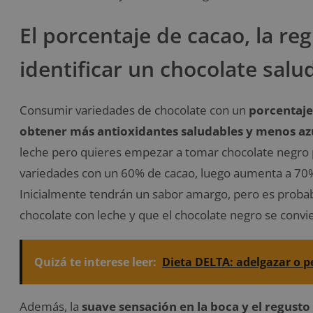
El porcentaje de cacao, la r
identificar un chocolate salu
Consumir variedades de chocolate con un
porcentaje
obtener más antioxidantes saludables y menos az
leche pero quieres empezar a tomar chocolate negro p
variedades con un 60% de cacao, luego aumenta a 70%
Inicialmente tendrán un sabor amargo, pero es probabl
chocolate con leche y que el chocolate negro se convie
Quizá te interese leer:
Dieta DELTA: adelgazar o p
Además, la
suave sensación en la boca y el regusto