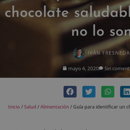
chocolate saludabl
no lo so
IVÁN FRESNEDA
mayo 4, 2020
Sin coment
Inicio
/
Salud
/
Alimentación
/
Guía para identificar un c