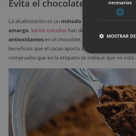
Evita el chocolate alcalinizad
necesarias
La alcalinización es un
método se utiliza para cambia
amargo
.
Varios estudios
han demostrado que este p
MOSTRAR DE
antioxidantes
en el chocolate, y por esta razón, se d
beneficios que el cacao aporta a nuestro organismo. Pa
comprueba que en la etiqueta se indique que no está a