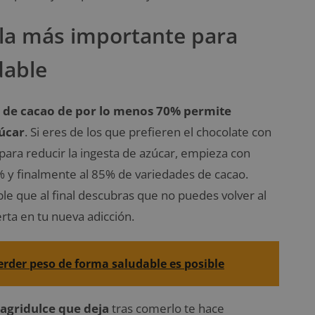
egla más importante para
dable
 de cacao de por lo menos 70% permite
úcar
. Si eres de los que prefieren el chocolate con
ara reducir la ingesta de azúcar, empieza con
 y finalmente al 85% de variedades de cacao.
e que al final descubras que no puedes volver al
rta en tu nueva adicción.
erder peso de forma saludable es posible
 agridulce que deja
tras comerlo te hace