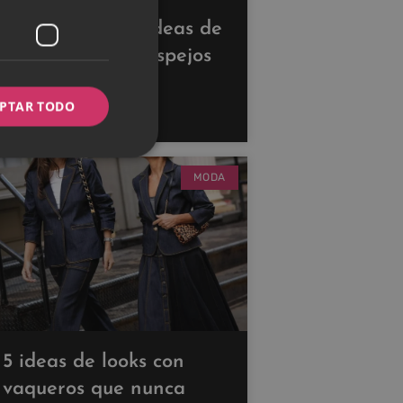
Descubre estas ideas de
decoración con espejos
para ampliar tus
PTAR TODO
espacios
MODA
5 ideas de looks con
vaqueros que nunca