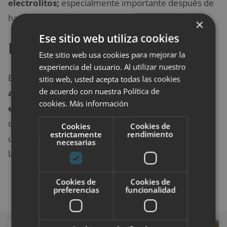
electrolitos;
especialmente importante después de
hacer ejercicio.
×
Ese sitio web utiliza cookies
Mejora las articulaciones
Este sitio web usa cookies para mejorar la
experiencia del usuario. Al utilizar nuestro
El
uso de Aloe Vera
para la
mejora de las
sitio web, usted acepta todas las cookies
de acuerdo con nuestra Política de
articulaciones se ha vuelto popular debido a su
cookies.
Más información
efecto positivo en la inflamación
. La combinación
de otros beneficios hace que el Aloe Vera oral sea
Cookies
Cookies de
estrictamente
rendimiento
una buena opción para brindar apoyo conjunto para
necesarias
la mejora de la salud de los huesos en general.
Cookies de
Cookies de
preferencias
funcionalidad