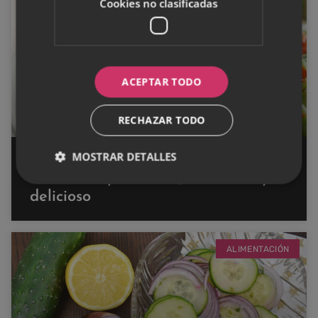
Cookies no clasificadas
ALIMENTACIÓN
ACEPTAR TODO
RECHAZAR TODO
MOSTRAR DETALLES
Receta de ensalada de judías
verdes: un plato fácil, saludable y
delicioso
ALIMENTACIÓN