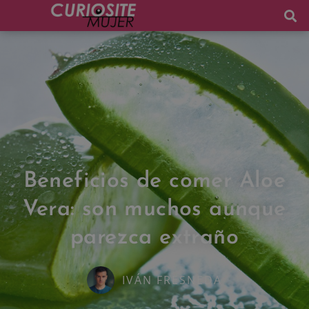
Beneficios de comer Aloe
Vera: son muchos aunque
parezca extraño
IVÁN FRESNEDA