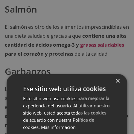
Salmón
El salmón es otro de los alimentos imprescindibles en
una dieta saludable gracias a que
contiene una alta
cantidad de ácidos omega-3 y
grasas saludables
para el corazón y proteínas
de alta calidad.
Garbanzos
×
Ese sitio web utiliza cookies
Las legumbres, y especialmente los garbanzos, son
alimentos que debemos incluir de forma recurrente
Este sitio web usa cookies para mejorar la
experiencia del usuario. Al utilizar nuestro
en nuestra dieta porque
tienen mucha fibra, un
sitio web, usted acepta todas las cookies
alto contenido en hierro, abundantes proteínas y
de acuerdo con nuestra Política de
minerales
como el potasio, que ayuda a mejorar la
cookies.
Más información
salud muscular.