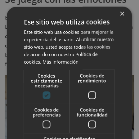
×
En esta situación la manipulación es la mejor arma.
Ese sitio web utiliza cookies
Las personas tóxicas tienden a hacerse la víctima
Este sitio web usa cookies para mejorar la
constantemente para que la pareja se sienta
experiencia del usuario. Al utilizar nuestro
culpable.
Es una especie de chantaje emocional que
sitio web, usted acepta todas las cookies
de acuerdo con nuestra Política de
busca responsabilizar a la pareja de los fracasos,
cookies.
Más información
frustraciones, penas y problemas de uno mismo.
Cookies
Cookies de
estrictamente
rendimiento
necesarias
Cookies de
Cookies de
preferencias
funcionalidad
Cookies no clasificadas