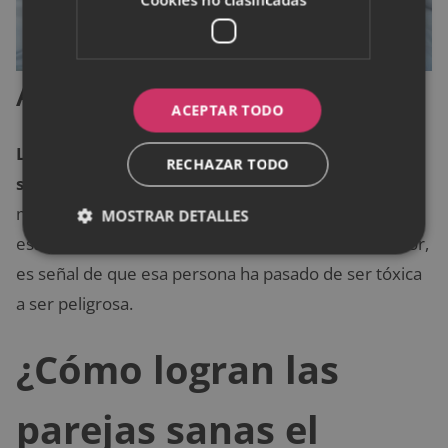
Agresiones físicas
ACEPTAR TODO
La violencia física, sea del tipo que sea, jamás
RECHAZAR TODO
será justificable.
Cuando se llega a este punto lo
mejor es romper totalmente la relación y alejarse de
MOSTRAR DETALLES
esa persona. Una agresión física no es señal de amor,
es señal de que esa persona ha pasado de ser tóxica
a ser peligrosa.
¿Cómo logran las
parejas sanas el