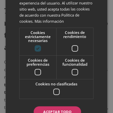
experiencia del usuario. Al utilizar nuestro
7. Suelta lastres de
sitio web, usted acepta todas las cookies
de acuerdo con nuestra Política de
relaciones anteriores que no
cookies.
Más información
tienen nada que ver con tu
Cookies
Cookies de
estrictamente
rendimiento
necesarias
actual pareja
Cookies de
Cookies de
Otra buena forma de controlar los celos es
preferencias
funcionalidad
deshacernos de las inseguridades provocadas por las
relaciones del pasado.
Que tu anterior pareja te
Cookies no clasificadas
traicionara y te engañara no significa que la que
tienes ahora vaya a hacerlo
. Tu pareja actual no
tiene vínculos con todo lo que ha sucedido antes en
tu vida ni tiene por qué ser el mismo tipo de persona,
ACEPTAR TODO