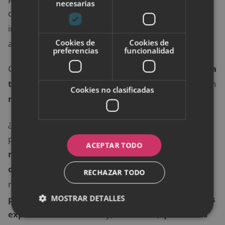
necesarias
dobles, en los que incluyas las llaves de tu piso o una
invitación para mirar vuestra primera vivienda de
Cookies de
Cookies de
alquiler.
preferencias
funcionalidad
Con este
sencillo (y económico) gesto de regalar a
tu pareja el llavero a juego
le estarás mandando un
Cookies no clasificadas
mensaje claro
de “quiero avanzar en la relación”.
¿Cuándo es el momento ideal para animarse a dar el
paso? En primer lugar, y aunque sea muy básico,
ACEPTAR TODO
ninguno de los dos debe estar mantenimiento
otra relación sentimental
. En segundo término, se
RECHAZAR TODO
recomienda haber
conocido al entorno más
MOSTRAR DETALLES
próximo de la otra parte
, además de
hablar de las
expectativas de futuro
y, sobre todo,
que ambas