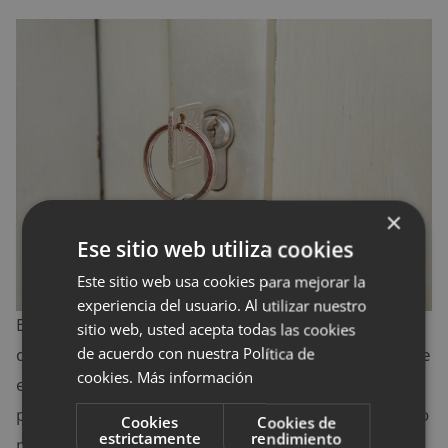
×
Ese sitio web utiliza cookies
Este sitio web usa cookies para mejorar la
experiencia del usuario. Al utilizar nuestro
El momento de
plantear el tema de vivir juntos
ha
sitio web, usted acepta todas las cookies
de llegar con
naturalidad
, aunque, si encuentras que
de acuerdo con nuestra Política de
cookies.
Más información
estáis ambos en ese punto de la relación, siempre se
puede
dar un empujón en forma de detalle
. Como
Cookies
Cookies de
estrictamente
rendimiento
por ejemplo unos
llaveros para parejas grabados