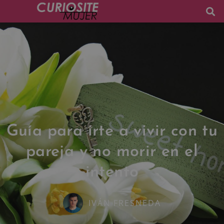
Guía para irte a vivir con tu
pareja y no morir en el
intento
IVÁN FRESNEDA