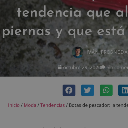
tendencia que al
piernas y que est
IVÁN FRESNEDA
octubre 29, 2020
Sin comen
Inicio
/
Moda
/
Tendencias
/
Botas de pescador: la tende