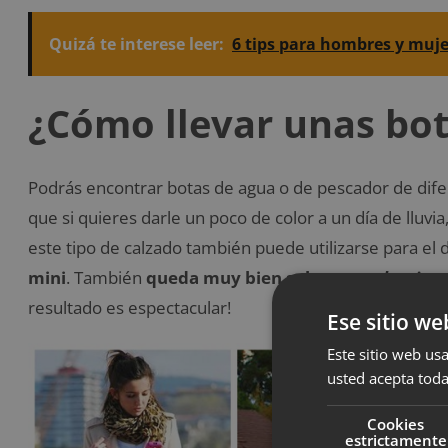
Quizá te interese leer:
6 tips para hombres y muje
¿Cómo llevar unas bo
Podrás encontrar botas de agua o de pescador de difer
que si quieres darle un poco de color a un día de lluvi
este tipo de calzado también puede utilizarse para el dí
mini
. También
queda muy bien sobre unos
leggins
o
resultado es espectacular!
Ese sitio we
Este sitio web usa
usted acepta toda
Cookies
estrictamente