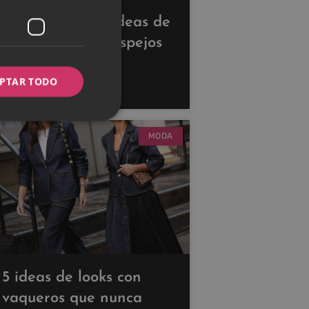
Descubre estas ideas de
decoración con espejos
para ampliar tus
PTAR TODO
espacios
MODA
5 ideas de looks con
vaqueros que nunca