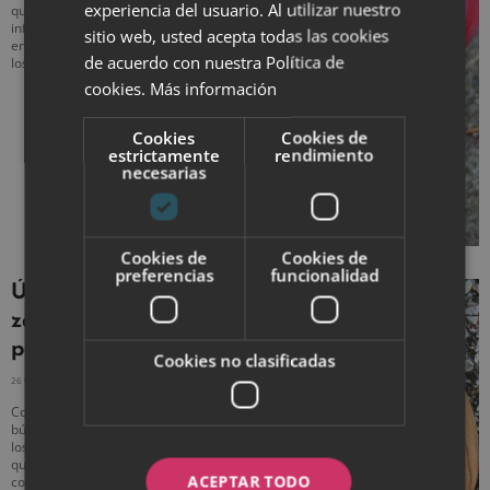
experiencia del usuario. Al utilizar nuestro
que están siendo tendencia. Muchas
influencers las llevan, por lo que
sitio web, usted acepta todas las cookies
enseguida han empezado a ser uno de
de acuerdo con nuestra Política de
los calzados
cookies.
Más información
Cookies
Cookies de
estrictamente
rendimiento
necesarias
Cookies de
Cookies de
preferencias
funcionalidad
Últimas tendencias en
zapatos de invierno
para mujer
Cookies no clasificadas
26 OCTUBRE, 2020
NO HAY COMENTARIOS
Con la llegada de los días fríos hay una
búsqueda que empieza a coger fuerza:
los zapatos de invierno para mujer. Y es
que, cuando las temperaturas
ACEPTAR TODO
comienzan a bajar, todas las mujeres