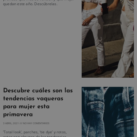
quedan este año. Descúbrelas.
Descubre cuáles son las
tendencias vaqueras
para mujer esta
primavera
3 ABRIL, 2021
NO HAY COMENTARIOS
‘Total look’, parches, ‘tie dye’ y rotos,
estas son algunas de las tendencias