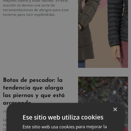
mejores outfits y estar divinas. En esta
ocasión os damos una serie de
recomendaciones de abrigos para este
invierno para lucir espléndidas.
Botas de pescador: la
tendencia que alarga
las piernas y que está
arrasando
×
29 OCTUBRE, 2020
NO HAY COMENTARIOS
Ese sitio web utiliza cookies
Las botas son un imprescindible en
cualquier armario, pero este año son
Este sitio web usa cookies para mejorar la
concretamente las botas de pescador las