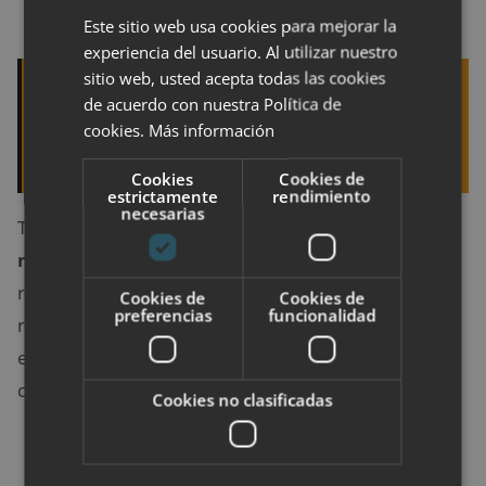
retira la aguja y colocará un vendaje
.
Este sitio web usa cookies para mejorar la
experiencia del usuario. Al utilizar nuestro
sitio web, usted acepta todas las cookies
Quizá te interese leer:
10 alimentos
de acuerdo con nuestra Política de
recomendados para embarazadas que deberías
cookies.
Más información
incluir
Cookies
Cookies de
estrictamente
rendimiento
necesarias
Todo el procedimiento
dura entre 30 segundos y 2
minutos
. Luego, tu médico guardará el líquido en un
recipiente especial y lo enviará para su análisis. Los
Cookies de
Cookies de
preferencias
funcionalidad
resultados suelen llegar en dos semanas, momento
en el que puedes reunirte con tu médico para
comentarlos.
Cookies no clasificadas