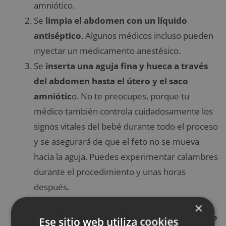
amniótico.
Se
limpia el abdomen con un líquido
antiséptico
. Algunos médicos incluso pueden
inyectar un medicamento anestésico.
Se
inserta una
aguja fina y hueca a través
del abdomen hasta el útero y el saco
amniótic
o. No te preocupes, porque tu
médico también controla cuidadosamente los
signos vitales del bebé durante todo el proceso
y se asegurará de que el feto no se mueva
hacia la aguja. Puedes experimentar calambres
durante el procedimiento y unas horas
después.
El médico usa una jeringa para extraer una
×
pequeña cantidad de líquido amniótico y
luego
Ese sitio web utiliza cookies