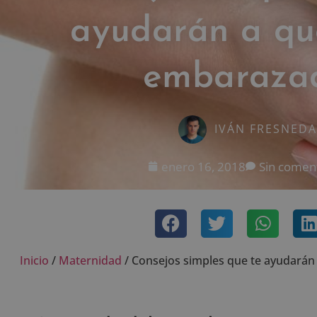
ayudarán a qu
embaraza
IVÁN FRESNEDA
enero 16, 2018
Sin comen
Inicio
/
Maternidad
/
Consejos simples que te ayudará