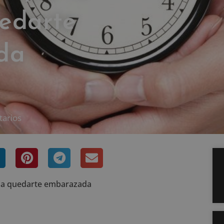
edarte
da
tarios
n a quedarte embarazada