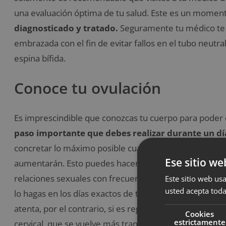
una evaluación óptima de tu salud. Este es un momento
diagnosticado y tratado.
Seguramente tu médico te 
embrazada con el fin de evitar fallos en el tubo neut
espina bífida.
Conoce tu ovulación
Es imprescindible que conozcas tu cuerpo para pode
paso importante que debes realizar durante un dí
concretar lo máximo posible cuando estás ovulando, 
Ese sitio we
aumentarán. Esto puedes hacerlo gracias a una
calcu
relaciones sexuales con frecuencia no tendrás más p
Este sitio web usa
usted acepta toda
lo hagas en los días exactos de tu ciclo. En el caso de 
atenta, por el contrario, si es regular será más sencil
Cookies
estrictamente
cervical, que se vuelve más transparente, resbaladizo