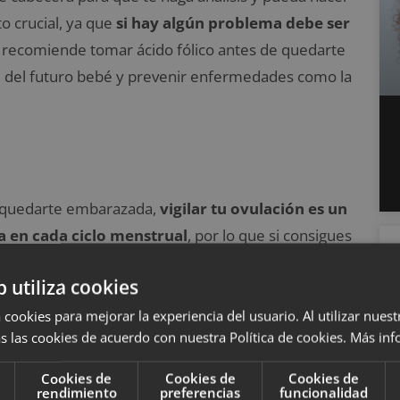
 crucial, ya que
si hay algún problema debe ser
recomiende tomar ácido fólico antes de quedarte
ral del futuro bebé y prevenir enfermedades como la
r quedarte embarazada,
vigilar tu ovulación es un
a en cada ciclo menstrual
, por lo que si consigues
tus probabilidades de quedarte embarazada
b utiliza cookies
ladora o calendario de ovulación
. Aunque tengas
robabilidades de quedarte embarazada a no ser que
 cookies para mejorar la experiencia del usuario. Al utilizar nuest
s las cookies de acuerdo con nuestra Política de cookies.
Más inf
que tu ciclo sea irregular tendrás que estar más
lo determinarlo. Un indicador seguro es el moco
Cookies de
Cookies de
Cookies de
rendimiento
preferencias
funcionalidad
 y fibroso cuando tu cuerpo está preparado para