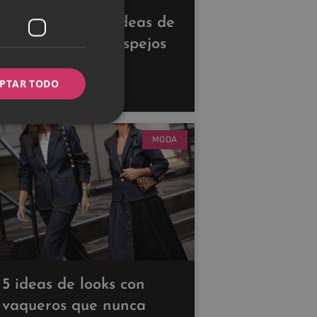
Descubre estas ideas de
decoración con espejos
para ampliar tus
PTAR TODO
espacios
MODA
5 ideas de looks con
vaqueros que nunca