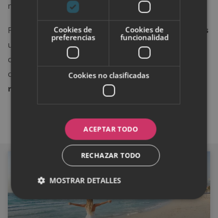
mamá siempre estará ahí para rescatarlos.
Cookies de
Cookies de
Por el contrario,
si se enfrentan a estas situaciones
preferencias
funcionalidad
un par de veces por su cuenta y los castigan en el
colegio o se quedan sin ir a una excursión por
olvidarse la autorización,
irán aprendiendo a ser
Cookies no clasificadas
responsables poco a poco
.
ACEPTAR TODO
RECHAZAR TODO
GENERAL
MOSTRAR DETALLES