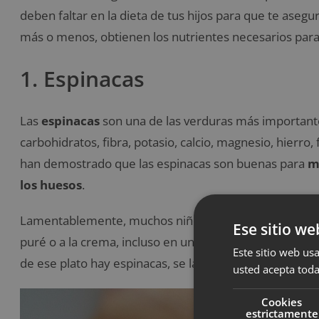
deben faltar en la dieta de tus hijos para que te ase
más o menos, obtienen los nutrientes necesarios para 
1. Espinacas
Las
espinacas
son una de las verduras más importante
carbohidratos, fibra, potasio, calcio, magnesio, hierro,
han demostrado que las espinacas son buenas para
m
los huesos
.
Lamentablemente, muchos niños rechazan las espinacas
Ese sitio we
puré o a la crema, incluso en un pastel. Muchas veces 
Este sitio web usa
de ese plato hay espinacas, se las comen sin problema
usted acepta toda
Cookies
estrictamente