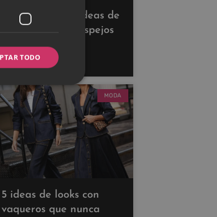
Descubre estas ideas de
decoración con espejos
para ampliar tus
PTAR TODO
espacios
MODA
5 ideas de looks con
vaqueros que nunca