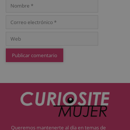
Queremos mantenerte al día en temas de