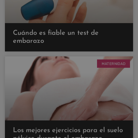
Cuándo es fiable un test de
embarazo
MATERNIDAD
Los mejores ejercicios para el suelo