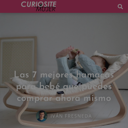
Las 7 mejores hamacas
para bebé que puedes
comprar ahora mismo
IVÁN FRESNEDA