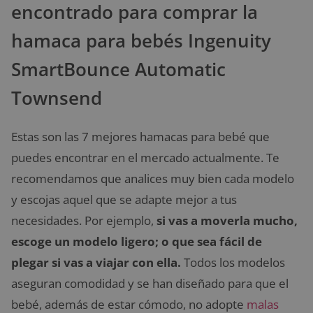
encontrado para comprar la
hamaca para bebés Ingenuity
SmartBounce Automatic
Townsend
Estas son las 7 mejores hamacas para bebé que
puedes encontrar en el mercado actualmente. Te
recomendamos que analices muy bien cada modelo
y escojas aquel que se adapte mejor a tus
necesidades. Por ejemplo,
si vas a moverla mucho,
escoge un modelo ligero; o que sea fácil de
plegar si vas a viajar con ella.
Todos los modelos
aseguran comodidad y se han diseñado para que el
bebé, además de estar cómodo, no adopte
malas