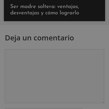
Ser madre soltera: ventajas,
desventajas y cómo lograrlo
Deja un comentario