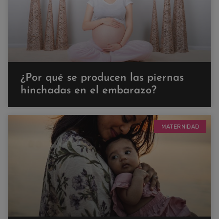
¿Por qué se producen las piernas
hinchadas en el embarazo?
MATERNIDAD