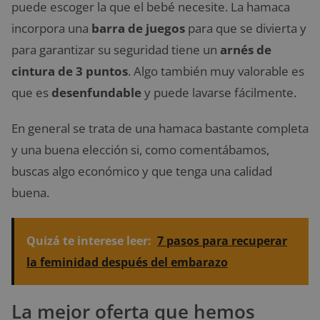
puede escoger la que el bebé necesite. La hamaca
incorpora una
barra de juegos
para que se divierta y
para garantizar su seguridad tiene un
arnés de
cintura de 3 puntos
. Algo también muy valorable es
que es
desenfundable
y puede lavarse fácilmente.
En general se trata de una hamaca bastante completa
y una buena elección si, como comentábamos,
buscas algo económico y que tenga una calidad
buena.
Quizá te interese leer:
7 pasos para recuperar
la feminidad después del embarazo
La mejor oferta que hemos