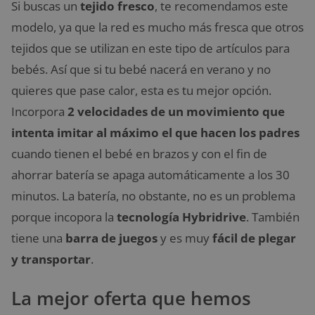
Si buscas un
tejido fresco
, te recomendamos este
modelo, ya que la red es mucho más fresca que otros
tejidos que se utilizan en este tipo de artículos para
bebés. Así que si tu bebé nacerá en verano y no
quieres que pase calor, esta es tu mejor opción.
Incorpora
2 velocidades de un movimiento que
intenta imitar al máximo el que hacen los padres
cuando tienen el bebé en brazos y con el fin de
ahorrar batería se apaga automáticamente a los 30
minutos. La batería, no obstante, no es un problema
porque incopora la
tecnología Hybridrive
. También
tiene una
barra de juegos
y es muy
fácil de plegar
y transportar
.
La mejor oferta que hemos