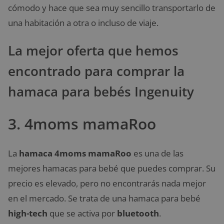
cómodo y hace que sea muy sencillo transportarlo de
una habitación a otra o incluso de viaje.
La mejor oferta que hemos
encontrado para comprar la
hamaca para bebés Ingenuity
3. 4moms mamaRoo
La
hamaca 4moms mamaRoo
es una de las
mejores hamacas para bebé que puedes comprar. Su
precio es elevado, pero no encontrarás nada mejor
en el mercado. Se trata de una hamaca para bebé
high-tech
que se activa por
bluetooth
.