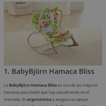
1. BabyBjörn Hamaca Bliss
La
BabyBjörn Hamaca Bliss
es una de las mejores
hamacas para bebé que hay actualmente en el
mercado. Es
ergonómica
y asegura un apoyo