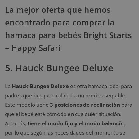
La mejor oferta que hemos
encontrado para comprar la
hamaca para bebés Bright Starts
– Happy Safari
5. Hauck Bungee Deluxe
La
Hauck Bungee Deluxe
es otra hamaca ideal para
padres que busquen calidad a un precio asequible.
Este modelo tiene
3 posiciones de reclinación
para
que el bebé esté cómodo en cualquier situación.
Además,
tiene el modo fijo y el modo balancín
,
por lo que según las necesidades del momento se