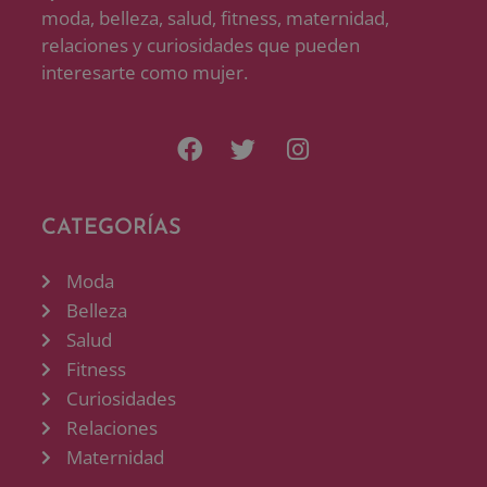
moda, belleza, salud, fitness, maternidad,
relaciones y curiosidades que pueden
interesarte como mujer.
CATEGORÍAS
Moda
Belleza
Salud
Fitness
Curiosidades
Relaciones
Maternidad