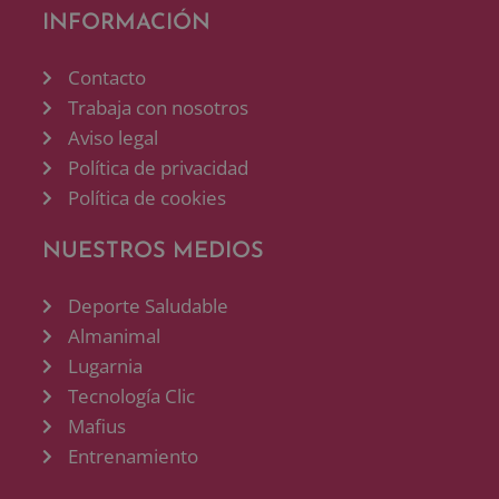
INFORMACIÓN
Contacto
Trabaja con nosotros
Aviso legal
Política de privacidad
Política de cookies
NUESTROS MEDIOS
Deporte Saludable
Almanimal
Lugarnia
Tecnología Clic
Mafius
Entrenamiento