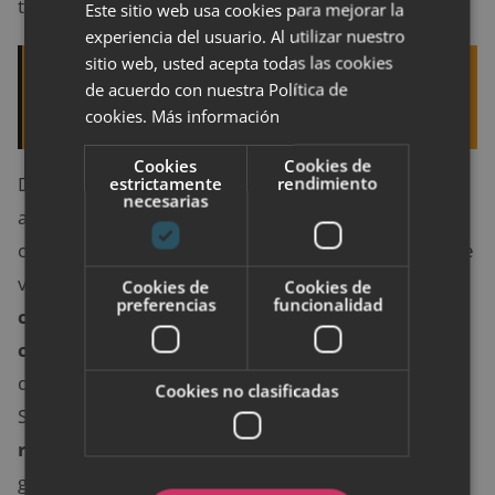
tamaño.
Este sitio web usa cookies para mejorar la
experiencia del usuario. Al utilizar nuestro
sitio web, usted acepta todas las cookies
Quizá te interese leer:
9 alimentos para aliviar
de acuerdo con nuestra Política de
las náuseas durante el embarazo
cookies.
Más información
Cookies
Cookies de
Debes vigilar, de igual modo, que los cinturones y
estrictamente
rendimiento
necesarias
arneses que emplees estén colocados
correctamente, evitando que estos se enreden o que
vayan demasiado flojos. Y
vigila también el
Cookies de
Cookies de
preferencias
funcionalidad
crecimiento de tu hijo para saber cuándo
cambiar la silla.
Siempre que la cabeza sobresalga
del respaldo, es indicador de que hay que cambiar el
Cookies no clasificadas
SRI. Lo más importante es que
sigas las
recomendaciones de los fabricantes de sillas
y
garantices, ante todo, la seguridad de tus pequeños.