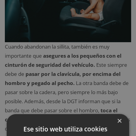
Cuando abandonan la sillita, también es muy
importante que
asegures a los pequeños con el
cinturón de seguridad del vehículo.
Este siempre
debe de
pasar por la clavícula, por encima del
hombro y pegado al pecho.
La otra banda debe de
pasar sobre la cadera, pero siempre lo más bajo
posible. Además, desde la DGT informan que si la
banda que debe pasar sobre el hombro,
toca el
×
cuello o pasa por debajo del mentón,
los menores
Ese sitio web utiliza cookies
deben de seguir utilizando la silla adecuada a su