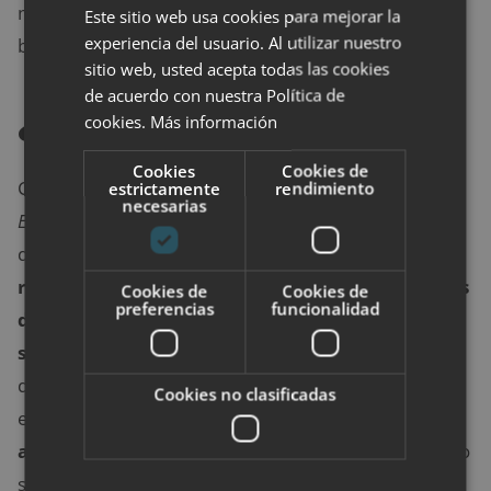
movimiento se haga correctamente y conseguir una
Este sitio web usa cookies para mejorar la
experiencia del usuario. Al utilizar nuestro
buena técnica.
sitio web, usted acepta todas las cookies
de acuerdo con nuestra Política de
¿Tiene desventajas?
cookies.
Más información
Cookies
Cookies de
Como cualquier otro ejercicio de alta intensidad, el
estrictamente
rendimiento
necesarias
Every Minute on the Minute
tiene también sus
desventajas.
Este tipo de entrenamiento no se
recomienda a personas que padezcan problemas
Cookies de
Cookies de
preferencias
funcionalidad
de corazón, hipertensión u otros problemas de
salud
que no le permitan poner al cuerpo a un nivel
de ejercicio tan alto. Además, para poder mantener
Cookies no clasificadas
este nivel de entrenamiento
hay que acostumbrar
al cuerpo y llevar una correcta alimentación
. Esto
significa que muy probablemente al principio se