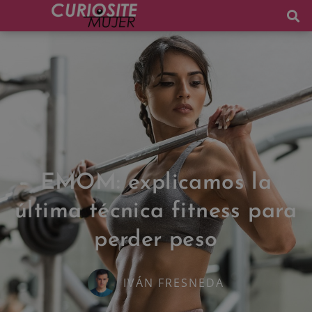
EMOM: explicamos la
última técnica fitness para
perder peso
IVÁN FRESNEDA