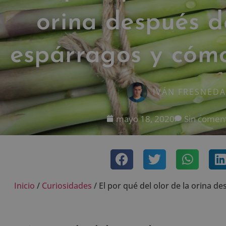
orina después 
espárragos y cómo
IVÁN FRESNEDA
mayo 18, 2020
Sin coment
Inicio
/
Curiosidades
/
El por qué del olor de la orina 