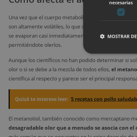
necesarias
Una vez que el cuerpo metaboliza
el ácido aspargúr
son altamente volátiles, lo que significa que
se vapori
se evaporan casi inmediatamente, lo que
les permite 
MOSTRAR DE
permitiéndote olerlos.
Aunque los científicos no han podido determinar si s
olor o si se debe a la mezcla de todos ellos,
el metano
científica al respecto y parece ser el principal respons
Quizá te interese leer:
5 recetas con pollo saludabl
El metanotiol, también conocido como mercaptano metí
desagradable olor que a menudo se asocia con el ol
más común que se encuentra en la orina después de 