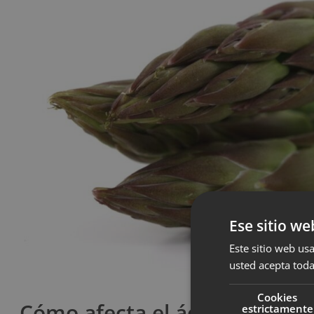
Ese sitio we
Este sitio web usa
usted acepta toda
Cookies
Cómo afecta el ácido aspargúr
estrictamente