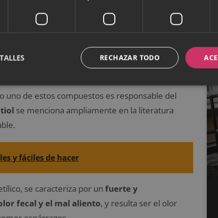
ico produce varios subproductos
sulfurosos que
zan fácilmente
. Cuando orinas, estos compuestos
viajar desde la orina hasta tu nariz
,
TALLES
RECHAZAR TODO
ACE
olo uno de estos compuestos es responsable del
tiol
se menciona ampliamente en la literatura
able.
es y fáciles de hacer
lico, se caracteriza por un
fuerte y
or fecal y el mal aliento
, y resulta ser el olor
comer espárragos.