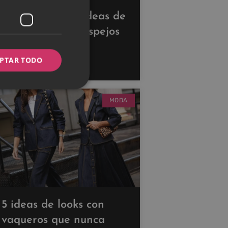
Descubre estas ideas de
decoración con espejos
para ampliar tus
PTAR TODO
espacios
MODA
5 ideas de looks con
vaqueros que nunca