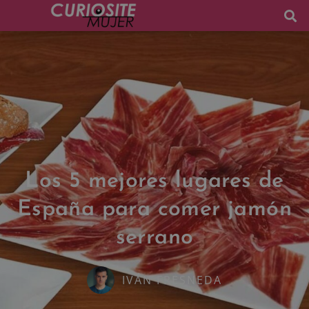
Los 5 mejores lugares de
España para comer jamón
serrano
IVÁN FRESNEDA