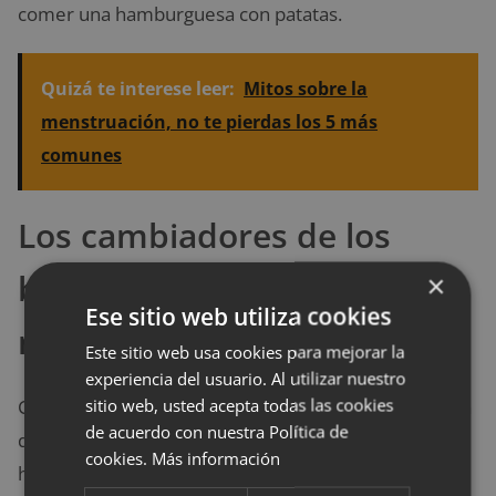
comer una hamburguesa con patatas.
Quizá te interese leer:
Mitos sobre la
menstruación, no te pierdas los 5 más
comunes
Los cambiadores de los
bebés… en el baño de las
×
Ese sitio web utiliza cookies
mujeres
Este sitio web usa cookies para mejorar la
experiencia del usuario. Al utilizar nuestro
sitio web, usted acepta todas las cookies
Cuando acudes a un centro comercial, a una estación
de acuerdo con nuestra Política de
de tren o aeropuerto o cualquier espacio público,
cookies.
Más información
habrás notado que los
cambiadores de bebés
se