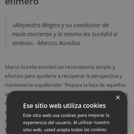
efímero
«Alejandro Magno y su conductor de
mula murieron y lo mismo les sucedió a
ambos». -Marcus Aurelius
Marco Aurelio escribió un recordatorio simple y
efectivo para ayudarle a recuperar la perspectiva y
mantenerse equilibrado: “Repasa la lista de aquellos
que sintieron una ira intensa por algo: el más famoso,
×
el más desafortunado, el más odiado, el más: ¿Dónde
Ese sitio web utiliza cookies
está todo eso ahora? Humo, polvo, leyenda … o ni
Este sitio web usa cookies para mejorar la
siquiera una leyenda.
Piensa en todos los ejemplos.
experiencia del usuario. Al utilizar nuestro
Y lo triviales que son las cosas que queremos con
sitio web, usted acepta todas las cookies