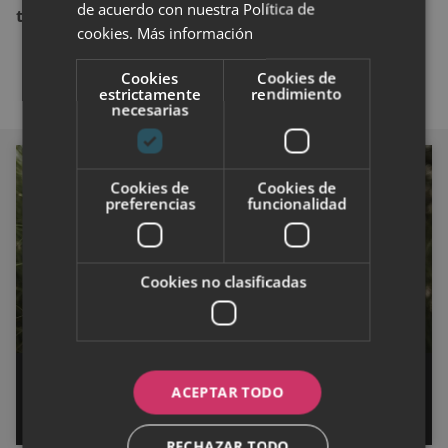
de acuerdo con nuestra Política de
tanta pasión»
.
cookies.
Más información
Cookies
Cookies de
estrictamente
rendimiento
necesarias
CULTURA
Cookies de
Cookies de
preferencias
funcionalidad
Cookies no clasificadas
Libros recomendados para mujeres
ACEPTAR TODO
en 2023
RECHAZAR TODO