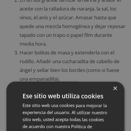
aceite con la ralladura de naranja, la sal, los
vinos, el anís y el azúcar. Amasar hasta que
quede una mezcla homogénea y dejar reposar
tapado con un trapo o papel film durante
media hora.
Hacer bolitas de masa y extenderla con el
rodillo. Añadir una cucharadita de cabello de
ángel y sellar bien los bordes (como si fuese
una empanadilla).
×
Freír en aceite de oliva con una cáscara de
Ese sitio web utiliza cookies
naranja y retirar después de un minuto. Freír
los borrachuelos hasta que queden dorados y
Este sitio web usa cookies para mejorar la
experiencia del usuario. Al utilizar nuestro
dejar escurrir sobre un papel.
sitio web, usted acepta todas las cookies
Aún caliente, rebozar por azúcar o miel y dejar
de acuerdo con nuestra Política de