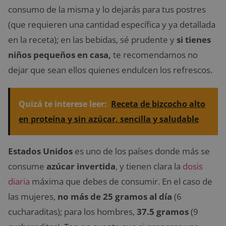
consumo de la misma y lo dejarás para tus postres
(que requieren una cantidad específica y ya detallada
en la receta); en las bebidas, sé prudente y
si tienes
niños pequeños en casa,
te recomendamos no
dejar que sean ellos quienes endulcen los refrescos.
Quizá te interese leer:
Receta de bizcocho alto
en proteína y sin azúcar, sencilla y saludable
Estados Unidos
es uno de los países donde más se
consume
azúcar invertida
, y tienen clara la
dosis
diaria
máxima que debes de consumir. En el caso de
las mujeres,
no más de 25 gramos al día
(6
cucharaditas); para los hombres,
37.5 gramos
(9