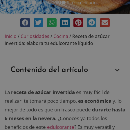
abril 5, 2021
Sin comentarios
Inicio
/
Curiosidades
/
Cocina
/
Receta de azúcar
invertida: elabora tu edulcorante líquido
Contenido del artículo
La
receta de azúcar invertida
es muy fácil de
realizar, te tomará poco tiempo,
es económica
y, lo
mejor de todo es que un frasco puede
durarte hasta
6 meses en la nevera.
¿Conoces ya todos los
beneficios de este
edulcorante
? Es muy versátil y