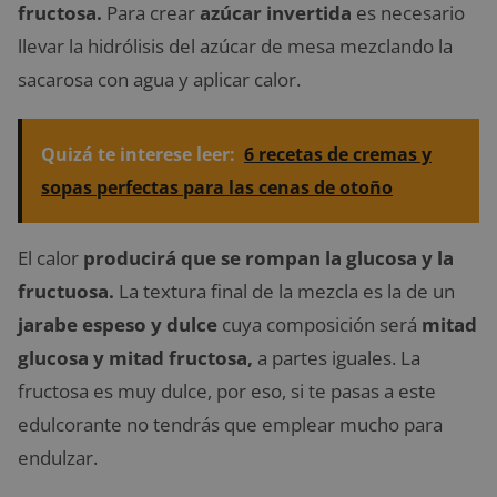
fructosa.
Para crear
azúcar invertida
es necesario
llevar la hidrólisis del azúcar de mesa mezclando la
sacarosa con agua y aplicar calor.
Quizá te interese leer:
6 recetas de cremas y
sopas perfectas para las cenas de otoño
El calor
producirá que se rompan la glucosa y la
fructuosa.
La textura final de la mezcla es la de un
jarabe espeso y dulce
cuya composición será
mitad
glucosa y mitad fructosa,
a partes iguales. La
fructosa es muy dulce, por eso, si te pasas a este
edulcorante no tendrás que emplear mucho para
endulzar.