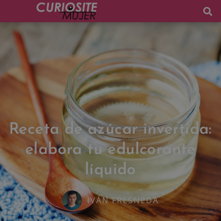
Receta de azúcar invertida:
elabora tu edulcorante
líquido
IVÁN FRESNEDA