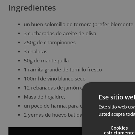
Ingredientes
un buen solomillo de ternera (preferiblemente 
3 cucharadas de aceite de oliva
250g de champiñones
3 chalotas
50g de mantequilla
1 ramita grande de tomillo fresco
100ml de vino blanco seco
12 rebanadas de jamón crudo
Ese sitio we
Masa de hojaldre,
un poco de harina, para espolvorear
Este sitio web usa
usted acepta toda
2 yemas de huevo batidas con 1 cucharadita de
Cookies
estrictamente