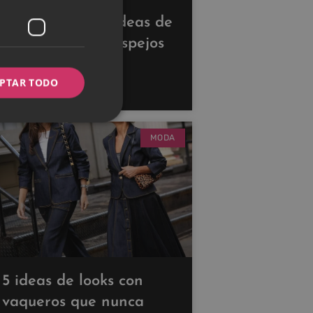
Descubre estas ideas de
decoración con espejos
para ampliar tus
PTAR TODO
espacios
MODA
5 ideas de looks con
vaqueros que nunca