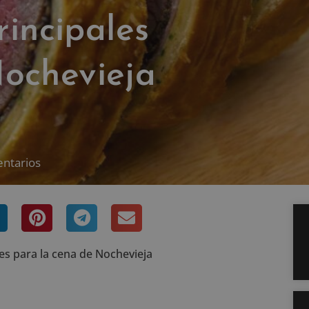
rincipales
Nochevieja
entarios
les para la cena de Nochevieja