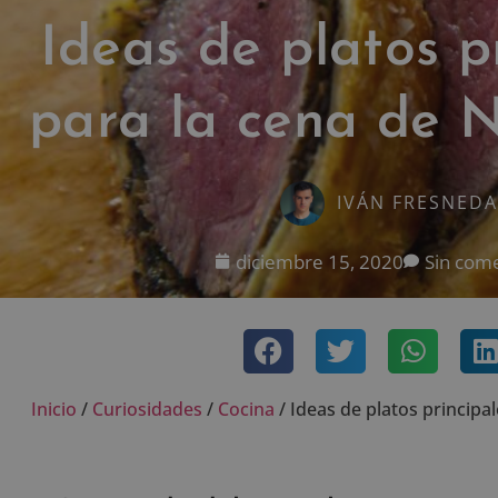
Ideas de platos p
para la cena de 
IVÁN FRESNEDA
diciembre 15, 2020
Sin com
Inicio
/
Curiosidades
/
Cocina
/
Ideas de platos principa