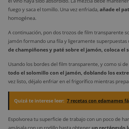
el vino haya sido absorbido. La mezcla debe mantener
fuego y saca el tomillo. Una vez enfriada,
añade el pa
homogénea.
A continuación, pon dos trozos de film transparente so
jamón formando una fila y ligeramente superpuestas 
de champiñones y paté sobre el jamón, coloca el 
Usando los bordes del film transparente, y como si de 
todo el solomillo con el jamón, doblando los ext
vez listo, déjalo enfriar en el frigorífico mientras prepa
Quizá te interese leer:
7 recetas con edamames fác
Espolvorea tu superficie de trabajo con un poco de ha
amásala con un rodillo hasta obtener
un rectángulo 