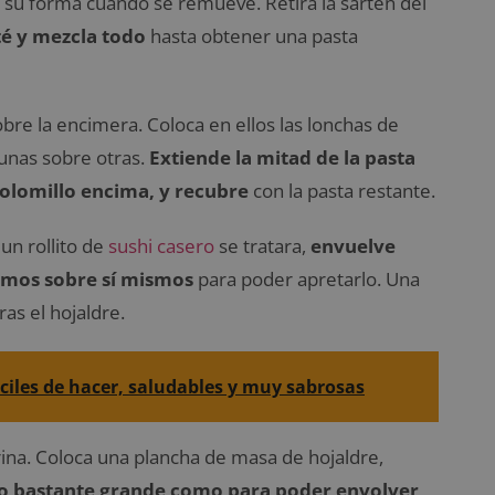
 su forma cuando se remueve. Retira la sartén del
té y mezcla todo
hasta obtener una pasta
bre la encimera. Coloca en ellos las lonchas de
unas sobre otras.
Extiende la mitad de la pasta
solomillo encima, y recubre
con la pasta restante.
un rollito de
sushi casero
se tratara,
envuelve
remos sobre sí mismos
para poder apretarlo. Una
ras el hojaldre.
iles de hacer, saludables y muy sabrosas
rina. Coloca una plancha de masa de hojaldre,
lo bastante grande como para poder envolver