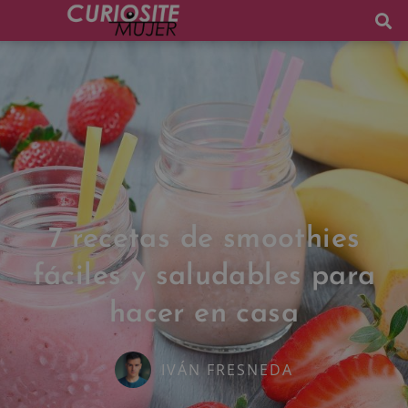
7 recetas de smoothies
fáciles y saludables para
hacer en casa
IVÁN FRESNEDA