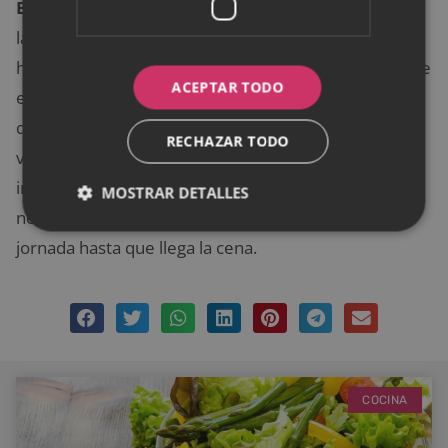
Estas recetas son perfectas como meriendas.
A
las 6 de la tarde sientes el peso del día sobre tus
hombros y necesitas algo para que te sientas lleno de
ACEPTAR TODO
energía nuevamente. La mayoría de la gente piensa
que los batidos son comida para la mañana, aunque
RECHAZAR TODO
vienen mejor como merienda porque
inmediatamente te dan el aumento de energía que
MOSTRAR DETALLES
necesitas y te ayudan a acabar lo que queda de
jornada hasta que llega la cena.
COCINA