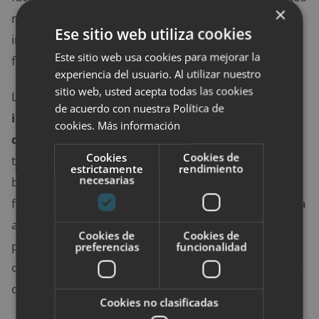
×
ricos en nutrientes. Como resultado, aumentarás la
Ese sitio web utiliza cookies
ingesta de vitaminas, minerales y antioxidantes para
Este sitio web usa cookies para mejorar la
fortalecer nuestro sistema inmunológico.
experiencia del usuario. Al utilizar nuestro
sitio web, usted acepta todas las cookies
Los smoothies son una excelente manera de
de acuerdo con nuestra Política de
incorporar productos saludables de los que no
cookies.
Más información
disfrutas en tu dieta diaria.
Lo sabrás muy bien si
Cookies
Cookies de
tienes un hijo al que no le gustan las verduras. Lo
estrictamente
rendimiento
necesarias
bueno de los batidos es que puedes mezclar
fácilmente una taza de espinacas (o col rizada). Con la
ayuda del toque dulce que proviene de las frutas,
Cookies de
Cookies de
puedes disimular fácilmente el sabor mientras aún
preferencias
funcionalidad
obtienes los beneficios nutricionales de los vegetales
de hojas verdes.
Cookies no clasificadas