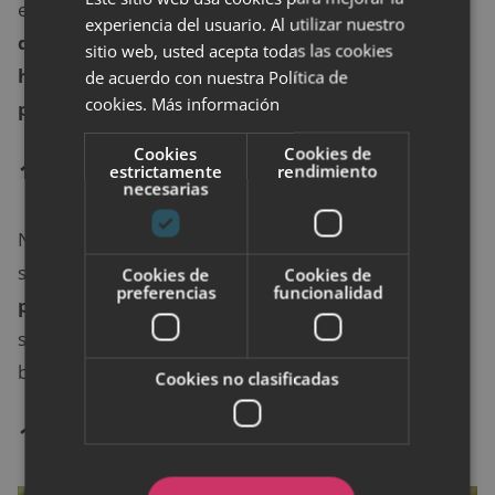
entra en el torrente sanguíneo.
Puede provocar
experiencia del usuario. Al utilizar nuestro
dolor muscular, ojo rosado y, en algunos casos,
sitio web, usted acepta todas las cookies
hasta la muerte
.
La tenia del cerdo, por su parte,
de acuerdo con nuestra Política de
cookies.
Más información
provoca convulsiones
.
Cookies
Cookies de
10. Pollo
estrictamente
rendimiento
necesarias
No es recomendable consumir
pollo crudo
porque
suele tener montones de
pequeños microbios que
Cookies de
Cookies de
preferencias
funcionalidad
podrían dañar la salud
. El pollo debe consumirse
siempre totalmente cocinado para matar todas esas
bacterias.
Cookies no clasificadas
11. Huevos