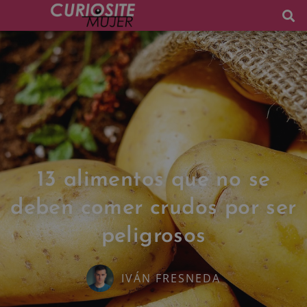
13 alimentos que no se
deben comer crudos por ser
peligrosos
IVÁN FRESNEDA