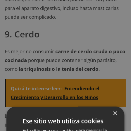
para el aparato digestivo, incluso hasta masticarlas
puede ser complicado.
9. Cerdo
Es mejor no consumir
carne de cerdo cruda o poco
cocinada
porque puede contener algún parásito,
como
la triquinosis o la tenia del cerdo
.
Quizá te interese leer:
Entendiendo el
Crecimiento y Desarrollo en los Niños
×
La
triquinosis
es un parásito que se instala en el
Ese sitio web utiliza cookies
intestino delgado, se reproduce muy rápidamente y
Este sitio web usa cookies para mejorar la