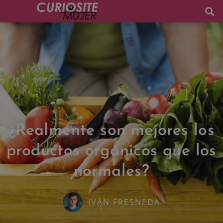
¿Realmente son mejores los
productos orgánicos que los
normales?
IVÁN FRESNEDA