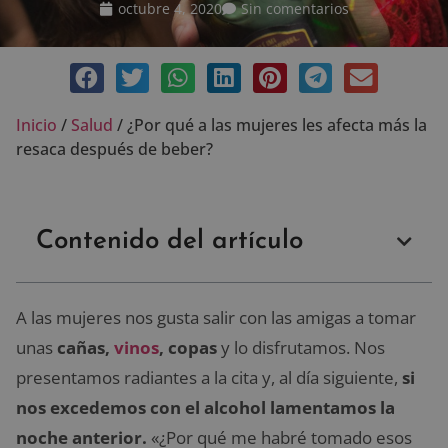
octubre 4, 2020
Sin comentarios
Inicio
/
Salud
/
¿Por qué a las mujeres les afecta más la
resaca después de beber?
Contenido del artículo
A las mujeres nos gusta salir con las amigas a tomar
unas
cañas,
vinos
, copas
y lo disfrutamos. Nos
presentamos radiantes a la cita y, al día siguiente,
si
nos excedemos con el alcohol lamentamos la
noche anterior.
«¿Por qué me habré tomado esos