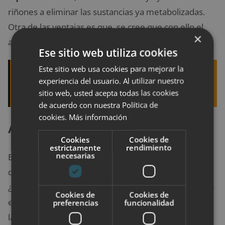
riñones a eliminar las sustancias ya metabolizadas.
Otra de las ventajas es que, se cree que con ello el
×
alcohol no subirá de más.
Ese sitio web utiliza cookies
Este sitio web usa cookies para mejorar la
Quizá te interese leer:
Masaje lomi-lomi ¿En
experiencia del usuario. Al utilizar nuestro
que consiste esta técnica relajante?
sitio web, usted acepta todas las cookies
de acuerdo con nuestra Política de
cookies.
Más información
Alimentación
Cookies
Cookies de
estrictamente
rendimiento
necesarias
Es cierto que muchas veces las resacas son producto
de planes inesperados. ¿Unas cañas no previstas?
¿visita al
afterwork
de forma repentina? Y después de
Cookies de
Cookies de
eso, conforme la noche avanza, nos enfrascamos en
preferencias
funcionalidad
las conversaciones y la diversión que nos olvidamos