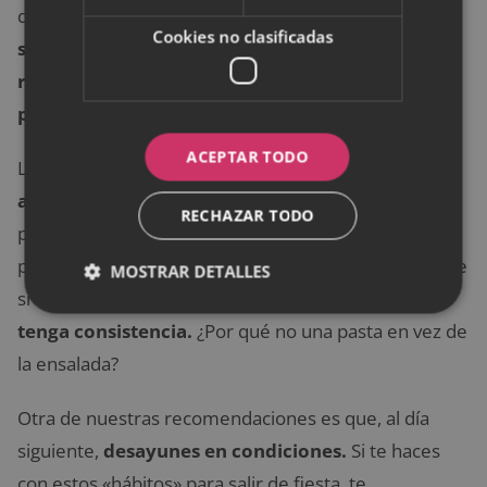
de algo fundamental: el estómago.
Si la fiesta te
Cookies no clasificadas
sorprende con el estómago vacío, te
recomendamos que te obligues a hacer una
parada para cenar.
ACEPTAR TODO
Lo recomendable es tomar
un zumo verde,
almendras, atún…
Si estás en casa y te preparas
RECHAZAR TODO
para la diversión, es posible que puedas hacerte tu
propio plan alimenticio antiresaca. Pero, ¿Qué sucede
MOSTRAR DETALLES
si todo es sobre la marcha? Cena.
Pídete algo que
tenga consistencia.
¿Por qué no una pasta en vez de
la ensalada?
Otra de nuestras recomendaciones es que, al día
siguiente,
desayunes en condiciones.
Si te haces
con estos «hábitos» para salir de fiesta, te