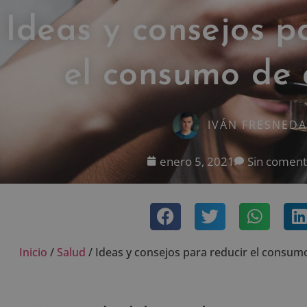
Ideas y consejos p
el consumo de 
IVÁN FRESNEDA
enero 5, 2021
Sin coment
Inicio
/
Salud
/
Ideas y consejos para reducir el consum