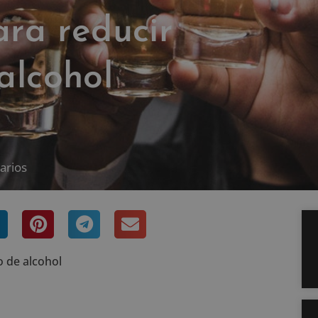
ara reducir
alcohol
arios
o de alcohol