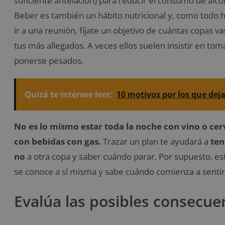
suficiente antelación) para reducir el consumo de alco
Beber es también un hábito nutricional y, como todo h
ir a una reunión, fíjate un objetivo de cuántas copas 
tus más allegados. A veces ellos suelen insistir en tom
ponerse pesados.
Quizá te interese leer:
10 motivos por los que deja
No es lo mismo estar toda la noche con vino o cer
con bebidas con gas.
Trazar un plan te ayudará a
ten
no
a otra copa y saber cuándo parar. Por supuesto, es
se conoce a sí misma y sabe cuándo comienza a sentir 
Evalúa las posibles consecue