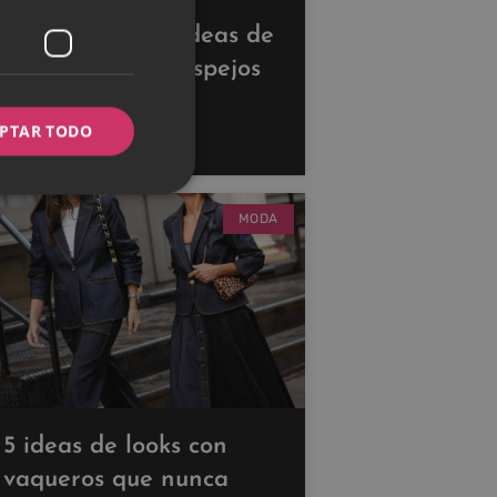
Descubre estas ideas de
decoración con espejos
para ampliar tus
PTAR TODO
espacios
MODA
5 ideas de looks con
vaqueros que nunca