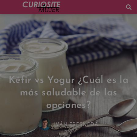
Kéfir vs Yogur ¿Cuál es la
más saludable de las
opciones?
IVÁN FRESNEDA