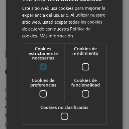
Kluyveromyces marxianus
Este sitio web usa cookies para mejorar la
experiencia del usuario. Al utilizar nuestro
Saccharomyces cerevisiae
sitio web, usted acepta todas las cookies
Saccharomyces martiniae
de acuerdo con nuestra Política de
Saccharomyces unisporu
s
cookies.
Más información
Cookies
Cookies de
Kéfir vs Yogur: ¿cuál
estrictamente
rendimiento
necesarias
es el mejor para ti?
Cookies de
Cookies de
preferencias
funcionalidad
Como ya hemos visto, ambos productos lácteos
ofrecen varios beneficios para la salud.
Si lo que
necesitas son más cepas probióticas
por padecer
Cookies no clasificadas
alguna enfermedad intestinal,
entonces el kéfir
es
probablemente la mejor opción de los dos. Esto se