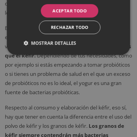
debe a que contiene la mayor cantidad de cepas de
ACEPTAR TODO
levaduras beneficiosas, así como de bacterias.
RECHAZAR TODO
En cuanto al yogur, los cultivos de yogur difieren y las
especies de bacterias beneficiosas también pueden
MOSTRAR DETALLES
variar.
El yogur contiene muchas menos bacterias
que el kéfir.
Dependiendo de tus necesidades, como
por ejemplo si estás empezando a tomar probióticos
o si tienes un problema de salud en el que un exceso
de probióticos no es lo ideal, el yogur es una gran
fuente de bacterias probióticas.
Respecto al consumo y elaboración del kéfir, eso sí,
hay que tener en cuenta la diferencia entre el uso del
polvo de kéfir y los granos de kéfir.
Los granos de
kéfir siempre contendrán más bacterias