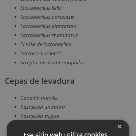
Lactobacillus keﬁri
Lactobacillus paracasei
Lactobacillus plantarum
Lactobacillus rhamnosus
El sake de lactobacilos
Lactococcus lactis
Streptococcus thermophilus
Cepas de levadura
Candida humilis
Kazajstán unispora
Kazajstán exigua
×
Kluyveromyces siamensis
Ese sitio web utiliza cookies
Kluyveromyces lactis