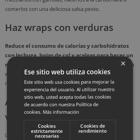
comerlos con una deliciosa salsa pesto.
Haz wraps con verduras
Reduce el consumo de calorías y carbohidratos
con lechuga, hojas de col y acelgas para hacer un
×
rollito relleno.
Es una receta original y deliciosa para
Ese sitio web utiliza cookies
en el almuerzo o la cena y una manera fácil de incluir
Este sitio web usa cookies para mejorar la
más verduras a tu día a día.
experiencia del usuario. Al utilizar nuestro
sitio web, usted acepta todas las cookies
Atrévete con los chips de
de acuerdo con nuestra Política de
cookies.
Más información
verduras
Cookies
Cookies de
estrictamente
rendimiento
Comer verduras no tiene porqué ser aburrido,
necesarias