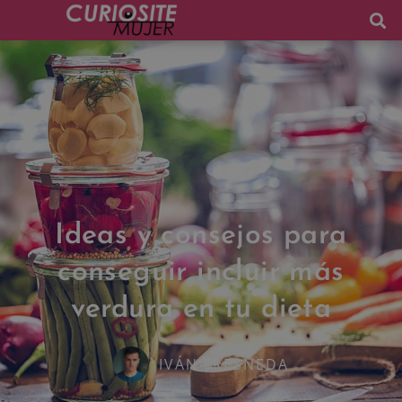
Ideas y consejos para
conseguir incluir más
verdura en tu dieta
IVÁN FRESNEDA