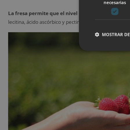
necesarias
La fresa permite que el nivel de colesterol malo 
lecitina, ácido ascórbico y pectina que posee el fruto.
MOSTRAR DE