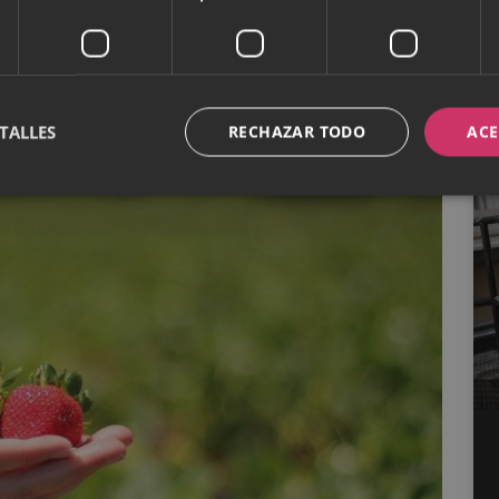
en sangre disminuya
. Todo se debe a la cantidad de
TALLES
RECHAZAR TODO
ACE