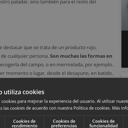
stro paladar, sino también para el resto del
destacar que se trata de un producto rojo,
n de cualquier persona.
Son muchas las formas en
recogerla del campo, o en mermelada, por ejemplo.
uier momento o lugar, desde el desayuno, en batido,
da ensalada en la que podemos añadir multitud de
contiene muy pocas calorías
, por lo que es
b utiliza cookies
 alimentación normal y para las que siguen un
 cookies para mejorar la experiencia del usuario. Al utilizar nuest
s las cookies de acuerdo con nuestra Política de cookies.
Más inf
Cookies de
Cookies de
Cookies de
rendimiento
preferencias
funcionalidad