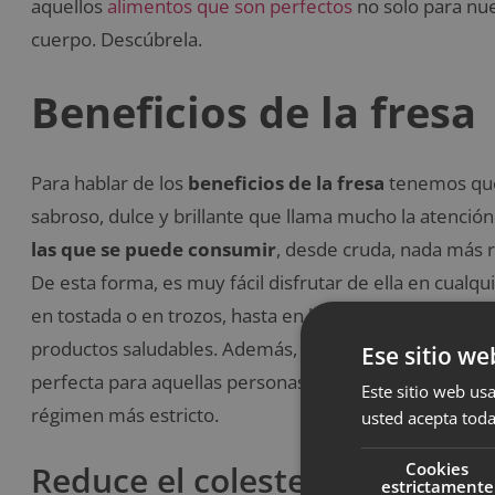
aquellos
alimentos que son perfectos
no solo para nue
cuerpo. Descúbrela.
Beneficios de la fresa
Para hablar de los
beneficios de la fresa
tenemos que 
sabroso, dulce y brillante que llama mucho la atenció
las que se puede consumir
, desde cruda, nada más 
De esta forma, es muy fácil disfrutar de ella en cualq
en tostada o en trozos, hasta en la cena en una varia
productos saludables. Además, hay que destacar que
Ese sitio we
perfecta para aquellas personas que apuestan por una
Este sitio web usa
régimen más estricto.
usted acepta toda
Cookies
Reduce el colesterol
estrictamente