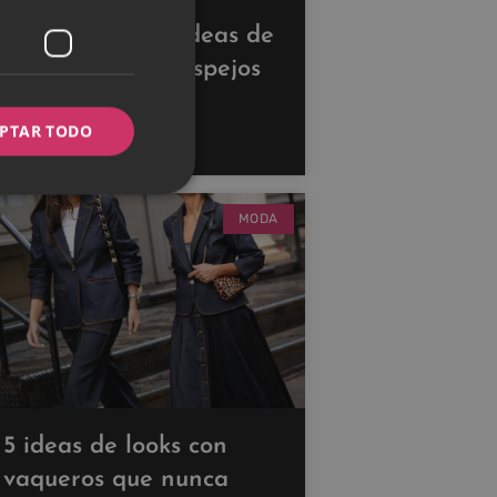
Descubre estas ideas de
decoración con espejos
para ampliar tus
PTAR TODO
espacios
MODA
5 ideas de looks con
vaqueros que nunca