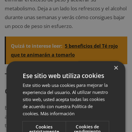
metabolismo. Deja a un lado los refrescos y el alcohol
durante unas semanas y verás cómo consigues bajar
un poco de peso sin esfuerzo.
Quizá te interese leer:
5 beneficios del Té rojo
que te animarán a tomarlo
×
Toma café una hora antes
Ese sitio web utiliza cookies
Este sitio web usa cookies para mejorar la
de hacer ejercicio
experiencia del usuario. Al utilizar nuestro
sitio web, usted acepta todas las cookies
de acuerdo con nuestra Política de
Esta es la única excepción a la regla de beber solo
cookies.
Más información
agua: al igual que un café hace que tus mañanas de
trabajo sean más productivas, una taza de café antes
Cookies
Cookies de
estrictamente
rendimiento