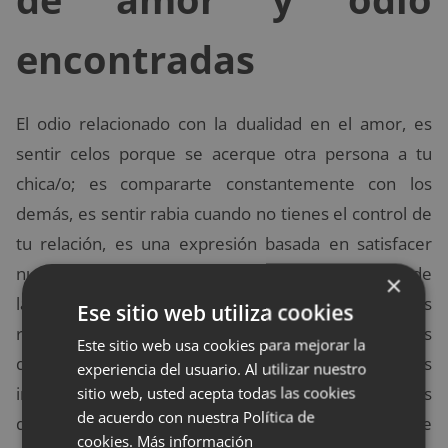
encontradas
El odio relacionado con la dualidad en el amor, es
sentir celos porque se acerque otra persona a tu
chica/o; es compararte constantemente con los
demás, es sentir rabia cuando no tienes el control de
tu relación, es una expresión basada en satisfacer
nuestras carencias a través de los demás. El papel de
×
las proyecciones también es muy importante para las
Ese sitio web utiliza cookies
relaciones de amor y odio, ya que muchas veces nos
Este sitio web usa cookies para mejorar la
quedamos atrapados en deseos o anhelos que nos
experiencia del usuario. Al utilizar nuestro
sitio web, usted acepta todas las cookies
impiden ver la realidad y que reflejamos en los
de acuerdo con nuestra Política de
demás; esto quiere decir, que tenemos que
cookies.
Más información