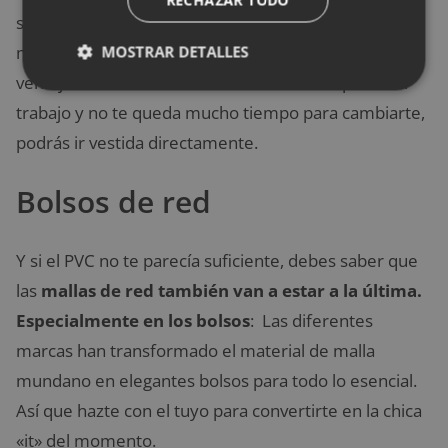
RECHAZAR TODO
se refleje en una falda o top brillante porque no hay
mejor manera de destacar. Además, son todo
MOSTRAR DETALLES
ventajas: si tienes una fiesta o una cita después del
trabajo y no te queda mucho tiempo para cambiarte,
podrás ir vestida directamente.
Bolsos de red
Y si el PVC no te parecía suficiente, debes saber que
las
mallas de red también van a estar a la última.
Especialmente en los bolsos
: Las diferentes
marcas han transformado el material de malla
mundano en elegantes bolsos para todo lo esencial.
Así que hazte con el tuyo para convertirte en la chica
«it» del momento.