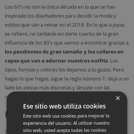
Los 60’s no son la única década en la que se han
inspirado los diseñadores para decidir la moda y
estilos que van a reinar en el 2018. En lo que a joyas
se refiere, no tardarás en darte cuenta de la gran
influencia de los 80’s que vamos a encontrar gracias a
los pendientes de gran tamaño y los collares en
capas que van a adornar nuestros outfits
. Los
tipos, formas y colores los dejamos a tu gusto. Pero
hagas lo que hagas, sigue la regla número 1: deja a un
lado las piezas más discretas y lánzate con las
opciones más audaces.
×
Ese sitio web utiliza cookies
El PVC
Este sitio web usa cookies para mejorar la
experiencia del usuario. Al utilizar nuestro
sitio web, usted acepta todas las cookies
Sí, como lees. El plástico ha dejado de ser sólo para