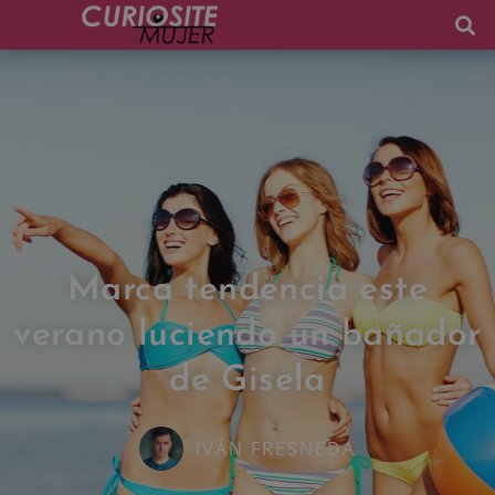
Marca tendencia este
verano luciendo un bañador
de Gisela
IVÁN FRESNEDA