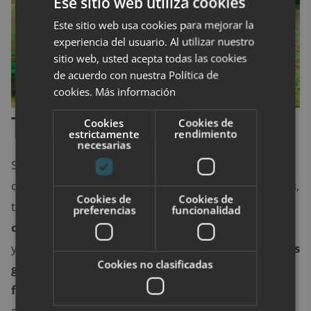
Ese sitio web utiliza cookies
Este sitio web usa cookies para mejorar la
experiencia del usuario. Al utilizar nuestro
sitio web, usted acepta todas las cookies
de acuerdo con nuestra Política de
cookies.
Más información
Tamaño de los glúteos
Cookies
Cookies de
estrictamente
rendimiento
necesarias
Si tienes un trasero pequeño puedes usar un bikini
que lleve volantes en la parte trasera de las braguitas,
Cookies de
Cookies de
también puedes probar los
estilos vintage, o jugar
preferencias
funcionalidad
con los estampados como las rayas o los lunares
y
texturas como el drapeado
. Las chicas de
glúteos
Cookies no clasificadas
grandes
pueden usar los
estilos vintage o los
famosos tangas hilo en colores sólidos
para darle
más elegancia al bañador.