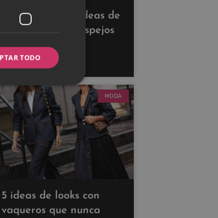
Descubre estas ideas de
decoración con espejos
para ampliar tus
PTAR TODO
espacios
MODA
5 ideas de looks con
vaqueros que nunca