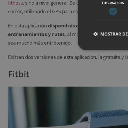
necesarias
fitness
, sino a nivel general. Se trata de una app que 
correr, utilizando el GPS para controlar todas las ruta
En esta aplicación
dispondrás de un entrenador perso
entrenamientos y rutas,
al mismo tiempo que te bri
MOSTRAR DE
sea mucho más entretenido.
Existen dos versiones de esta aplicación, la gratuita y 
Fitbit