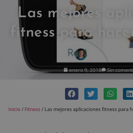
Las mejores apli
fitness para hacer
IVÁN FRESNEDA
enero 9, 2018
Sin coment
Inicio
/
Fitness
/
Las mejores aplicaciones fitness para h