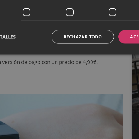
gestiona todos los datos recogidos de cuando sales a
s que vas haciendo.
nal que te orientará a la hora de elegir
nda datos y métricas para que tu entrenamiento
TALLES
RECHAZAR TODO
ACE
la versión de pago con un precio de 4,99€.