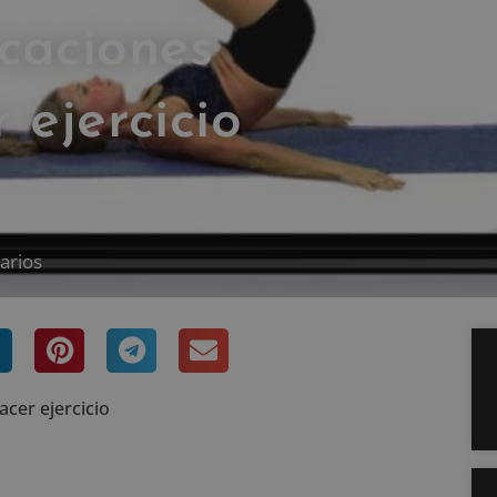
caciones
 ejercicio
arios
acer ejercicio