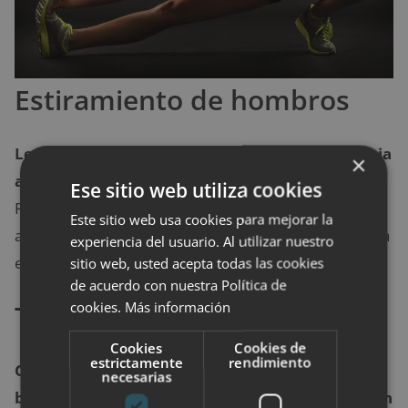
Estiramiento de hombros
Levanta los hombros hacia las orejas, luego hacia
×
abajo y hacia atrás en un movimiento circular.
Ese sitio web utiliza cookies
Repite de 5 a 10 veces. Realiza este ejercicio con
Este sitio web usa cookies para mejorar la
ambos hombros simultáneamente o alterne derecha
experiencia del usuario. Al utilizar nuestro
e izquierda.
sitio web, usted acepta todas las cookies
de acuerdo con nuestra Política de
cookies.
Más información
Tocar los dedos de los pies
Cookies
Cookies de
estrictamente
rendimiento
Coloca tu pierna derecha en una silla o
necesarias
barandilla, formando un ángulo de 90 grados con