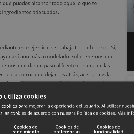
s que puedes alcanzar todo aquello que te
s ingredientes adecuados.
iante este ejercicio se trabaja todo el cuerpo. Si,
 ayudará aún más a modelarlo. Solo tenemos que
tenemos que dar un paso al frente con una de las
cto a la pierna que dejamos atrás, acercamos la
razos los estiramos y vamos flexionando los codos
mos cambiando de posición.
b utiliza cookies
 cookies para mejorar la experiencia del usuario. Al utilizar nuest
como con los brazos a la vez provoca que
la
s las cookies de acuerdo con nuestra Política de cookies.
Más inf
en debemos trabajarlo más
para poder
Cookies de
Cookies de
Cookies de
rendimiento
preferencias
funcionalidad