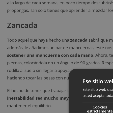
a lo largo de cada semana, en poco tiempo descubrirá
propongas. Tan solo tienes que aprender a mezclar lo
Zancada
Todo aquel que haya hecho una
zancada
sabrá que med
además, le añadimos un par de mancuernas, este nos
sostener una mancuerna con cada mano
. Ahora, 
piernas, colocándola en un ángulo de 90 grados. Respe
rodilla al suelo sin llegar a apoyarla. Asimismo, los b
haciendo tocar las pesas con nuestro pecho según va
Ese sitio we
Este sitio web usa
El hecho de tener que trabajar tanto con las piernas 
usted acepta toda
inestabilidad sea mucho mayor
. Por ello,
el abdom
mantener el equilibrio.
Cookies
estrictamente