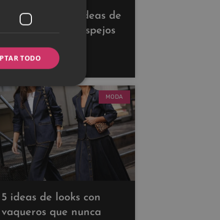
Descubre estas ideas de
decoración con espejos
para ampliar tus
PTAR TODO
espacios
MODA
5 ideas de looks con
vaqueros que nunca