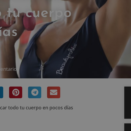
o tu cuerpo
ías
entarios
icar todo tu cuerpo en pocos días