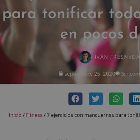
para tonificar tod
en pocos d
IVÁN FRESNEDA
septiembre 25, 2020
Sin com
Inicio
/
Fitness
/
7 ejercicios con mancuernas para tonif