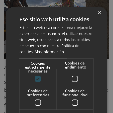
×
Ese sitio web utiliza cookies
Este sitio web usa cookies para mejorar la
experiencia del usuario. Al utilizar nuestro
sitio web, usted acepta todas las cookies
de acuerdo con nuestra Política de
cookies.
Más información
Cookies
Cookies de
Además de los mercadillos tradicionales, tenemos
estrictamente
rendimiento
necesarias
también un buen puñado de mercados medievales.
Son totalmente diferentes. No es un lugar para ir en
busca de moda y complementos, es un viaje a la Edad
Cookies de
Cookies de
preferencias
funcionalidad
Media para buscar remedios caseros, especias,
fragancias y alimentos artesanales. Pero sobre todo
es un viaje en el tiempo. Pueblos primorosamente