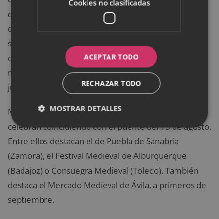
Cookies no clasificadas
decorados, alumbrados por antorchas y con la mitad
de sus habitantes disfrazados, te ayudan a
sumergirte en otra época de la historia. Se trata de
ACEPTAR TODO
degustar deliciosos manjares sobre mesas de
madera, servidos por posaderos y ambientados por
RECHAZAR TODO
juglares, trovadores y magos. Toda una experiencia.
MOSTRAR DETALLES
Muchos de los mejores mercados medievales se
celebran coincidiendo con el puente del 15 de agosto.
Entre ellos destacan el de Puebla de Sanabria
(Zamora), el Festival Medieval de Alburquerque
(Badajoz) o Consuegra Medieval (Toledo). También
destaca el Mercado Medieval de Ávila, a primeros de
septiembre.