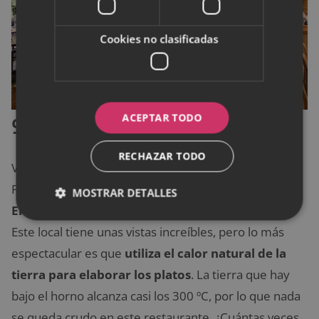
Cookies no clasificadas
ACEPTAR TODO
9. El Diablo, Las Palmas
RECHAZAR TODO
Viajamos hasta Canarias, concretamente a Las
Palmas, que es donde se encuentra el
restaurante
MOSTRAR DETALLES
El Diablo
, obra del famoso artista César Manrique.
Este local tiene unas vistas increíbles, pero lo más
espectacular es que
utiliza el calor natural de la
tierra para elaborar los platos
. La tierra que hay
bajo el horno alcanza casi los 300 ºC, por lo que nada
se queda crudo en este restaurante. ¿Cuántas veces