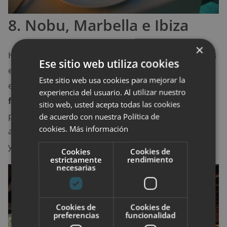
8. Nobu, Marbella e Ibiza
×
Hay dos
restaurantes Nobu
en España, uno de ellos
Ese sitio web utiliza cookies
está en Marbella y el otro en Ibiza, que fue el último
Este sitio web usa cookies para mejorar la
en abrir. Ambos están especializados en la
cocina
experiencia del usuario. Al utilizar nuestro
fusión japo-peruana
y son todo un éxito. Eso sí, los
sitio web, usted acepta todas las cookies
precios son bastante altos, por lo que no está al
de acuerdo con nuestra Política de
cookies.
Más información
alcance de todos. Sin embargo, el ambiente del local
y la comida merecen mucho la pena.
Cookies
Cookies de
estrictamente
rendimiento
necesarias
Cookies de
Cookies de
preferencias
funcionalidad