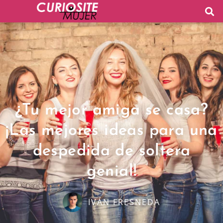
¿Tu mejor amiga se casa?
¡Las mejores ideas para una
despedida de soltera
genial!
IVÁN FRESNEDA